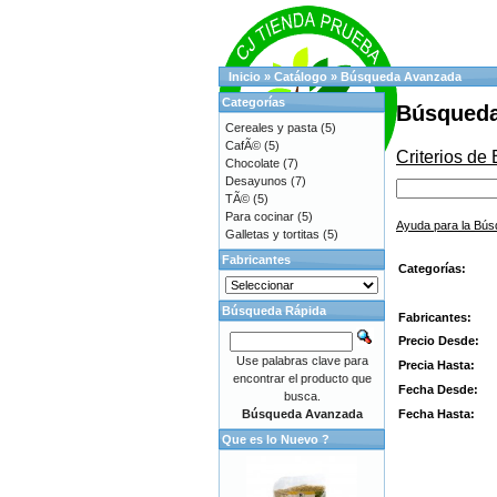
Inicio
»
Catálogo
»
Búsqueda Avanzada
Categorías
Búsqueda
Cereales y pasta
(5)
CafÃ©
(5)
Criterios de
Chocolate
(7)
Desayunos
(7)
TÃ©
(5)
Para cocinar
(5)
Ayuda para la Bú
Galletas y tortitas
(5)
Fabricantes
Categorías:
Búsqueda Rápida
Fabricantes:
Precio Desde:
Use palabras clave para
Precia Hasta:
encontrar el producto que
Fecha Desde:
busca.
Fecha Hasta:
Búsqueda Avanzada
Que es lo Nuevo ?