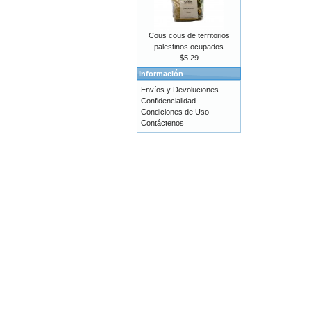
Cous cous de territorios
palestinos ocupados
$5.29
Información
Envíos y Devoluciones
Confidencialidad
Condiciones de Uso
Contáctenos