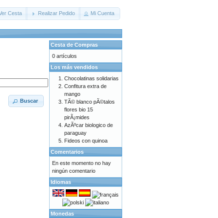
Ver Cesta
Realizar Pedido
Mi Cuenta
Cesta de Compras
0 artículos
Los más vendidos
Chocolatinas solidarias
Confitura extra de
mango
Buscar
TÃ© blanco pÃ©talos
flores bio 15
pirÃ¡mides
AzÃºcar biologico de
paraguay
Fideos con quinoa
Comentarios
En este momento no hay
ningún comentario
Idiomas
Monedas