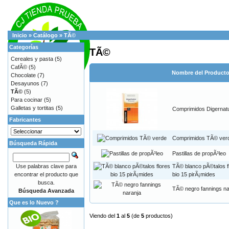
Inicio
»
Catálogo
»
TÃ©
Categorías
TÃ©
Cereales y pasta
(5)
CafÃ©
(5)
Nombre del Product
Chocolate
(7)
Desayunos
(7)
TÃ©
(5)
Para cocinar
(5)
Galletas y tortitas
(5)
Comprimidos Digernat
Fabricantes
Comprimidos TÃ© ver
Búsqueda Rápida
Pastillas de propÃ³leo
Use palabras clave para
TÃ© blanco pÃ©talos f
encontrar el producto que
bio 15 pirÃ¡mides
busca.
TÃ© negro fannings na
Búsqueda Avanzada
Que es lo Nuevo ?
Viendo del
1
al
5
(de
5
productos)