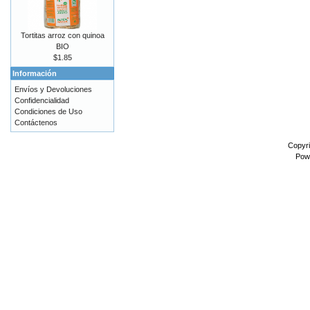
Tortitas arroz con quinoa
BIO
$1.85
Información
Envíos y Devoluciones
Confidencialidad
Condiciones de Uso
Contáctenos
Copyr
Pow