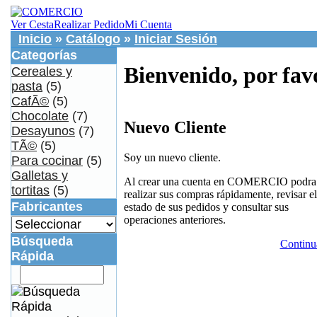
Ver Cesta
Realizar Pedido
Mi Cuenta
Inicio
»
Catálogo
»
Iniciar Sesión
Categorías
Bienvenido, por fav
Cereales y
pasta
(5)
CafÃ©
(5)
Chocolate
(7)
Nuevo Cliente
Desayunos
(7)
TÃ©
(5)
Soy un nuevo cliente.
Para cocinar
(5)
Galletas y
Al crear una cuenta en COMERCIO podra
tortitas
(5)
realizar sus compras rápidamente, revisar el
Fabricantes
estado de sus pedidos y consultar sus
operaciones anteriores.
Búsqueda
Continu
Rápida