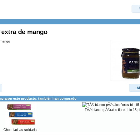
a extra de mango
e mango
Añ
mpraron este producto, también han comprado
TÃ© blanco pÃ©talos flores bio 15 p
Chocolatinas solidarias