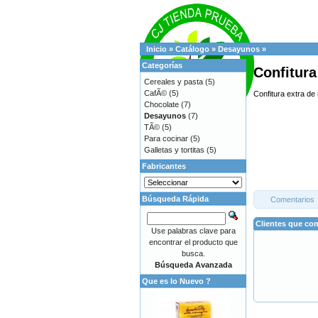
Inicio
»
Catálogo
»
Desayunos
»
Categorías
Confitur
Cereales y pasta
(5)
CafÃ©
(5)
Confitura extra d
Chocolate
(7)
Desayunos
(7)
TÃ©
(5)
Para cocinar
(5)
Galletas y tortitas
(5)
Fabricantes
Búsqueda Rápida
Comentarios
Clientes que co
Use palabras clave para
encontrar el producto que
busca.
Búsqueda Avanzada
Que es lo Nuevo ?