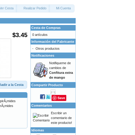
Ver Cesta
Realizar Pedido
Mi Cuenta
Cesta de Compras
$3.45
0 artículos
Información del Fabricante
-
Otros productos
Notificaciones
Notifiqueme de
cambios de
Confitura extra
de mango
adir a la Cesta
Compartir Producto
Save
Comentarios
irÃ¡mides
Escribir un
comentario de
este producto!
Idiomas