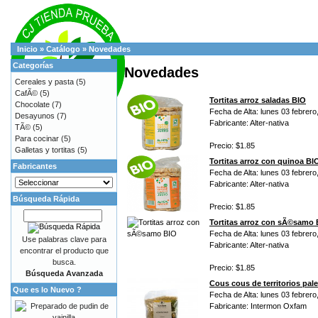
Inicio
»
Catálogo
»
Novedades
Categorías
Novedades
Cereales y pasta
(5)
CafÃ©
(5)
Tortitas arroz saladas BIO
Chocolate
(7)
Fecha de Alta: lunes 03 febrero
Desayunos
(7)
Fabricante: Alter-nativa
TÃ©
(5)
Para cocinar
(5)
Precio: $1.85
Galletas y tortitas
(5)
Tortitas arroz con quinoa BI
Fabricantes
Fecha de Alta: lunes 03 febrero
Fabricante: Alter-nativa
Búsqueda Rápida
Precio: $1.85
Tortitas arroz con sÃ©samo 
Fecha de Alta: lunes 03 febrero
Use palabras clave para
Fabricante: Alter-nativa
encontrar el producto que
busca.
Precio: $1.85
Búsqueda Avanzada
Cous cous de territorios pa
Que es lo Nuevo ?
Fecha de Alta: lunes 03 febrero
Fabricante: Intermon Oxfam